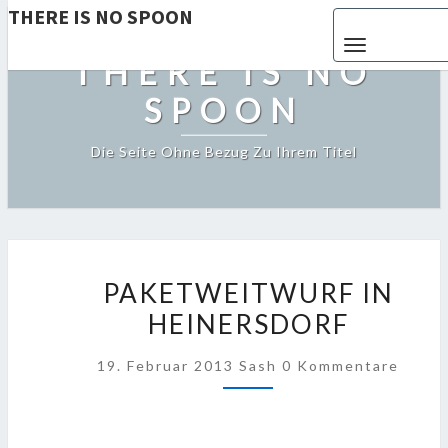
THERE IS NO SPOON
Toggle navigat
THERE IS NO
SPOON
Die Seite Ohne Bezug Zu Ihrem Titel
PAKETWEITWURF
PAKETWEITWURF IN
IN
HEINERSDORF
HEINERSDORF
Kommentare
19. Februar 2013
Sash
0 Kommentare