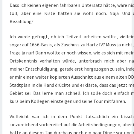
Dass ich keinen eigenen fahrbaren Untersatz hätte, wäre ni
toll, aber eine Kiste hätten sie wohl noch. Naja. Und 
Bezahlung?
Ich wurde gefragt, ob ich Teilzeit arbeiten wollte, viellei
sogar auf 165€-Basis, als Zuschuss zu Hartz IV? Muss ja nicht,
frage ja nur! Dann wollte er noch wissen, wie es sich mit mei
Ortskenntnis verhalten würde, unterbrach mich aber n
meiner Entschuldigung, gerade erst hergezogen zu sein, in
er mir einen weiter kopierten Ausschnitt aus einem alten D
Stadtplan in die Hand drückte und erklärte, dass das jetzt m
Gebiet sei. Das lerne man schnell. Ich solle doch einfach 
kurz beim Kollegen einsteigen und seine Tour mitfahren.
Vielleicht war ich in dem Punkt tatsächlich ein bissc
unzureichend vorbereitet auf die Arbeitsbedingungen, aber 
hatte an diesem Tag durchaus noch ein paar Dinge vor und 