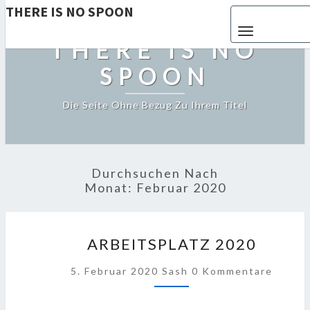
THERE IS NO SPOON
Toggle navigat
THERE IS NO
SPOON
Die Seite Ohne Bezug Zu Ihrem Titel
Durchsuchen Nach
Monat:
Februar 2020
ARBEITSPLATZ
ARBEITSPLATZ 2020
2020
Kommentare
5. Februar 2020
Sash
0 Kommentare