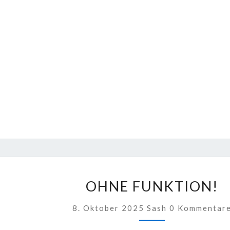
OHNE
OHNE FUNKTION!
FUNKTION!
Kommentare
8. Oktober 2025
Sash
0 Kommentar