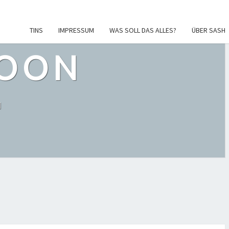
TINS
IMPRESSUM
WAS SOLL DAS ALLES?
ÜBER SASH
POON
l