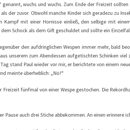
ste“ genannt, wuchs und wuchs. Zum Ende der Freizeit soll
 als der zuvor. Obwohl manche Kinder sich geradezu zu Ins
n Kampf mit einer Hornisse einließ, den selbige mit einem
dem Schock als dem Gift geschuldet und sollte ein Einzelfall
egenüber den aufdringlichen Wespen immer mehr, bald beob
, aus unserem zum Abendessen aufgetischten Schinken viel 
 Tag stand Paul wieder vor mir, er berichtete von einem ne
 und meinte überheblich: „Nö!“
 Freizeit fünfmal von einer Wespe gestochen. Die Rekordhalt
er Pause auch drei Stiche abbekommen. An einen erinnere ic