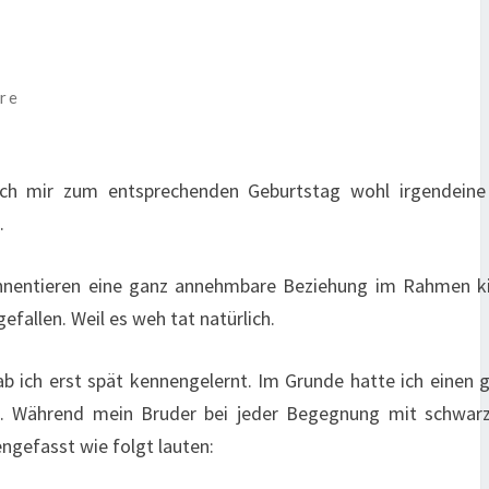
e
re
ich mir zum entsprechenden Geburtstag wohl irgendeine
.
innentieren eine ganz annehmbare Beziehung im Rahmen ki
allen. Weil es weh tat natürlich.
ab ich erst spät kennengelernt. Im Grunde hatte ich einen
len. Während mein Bruder bei jeder Begegnung mit schwar
ngefasst wie folgt lauten: