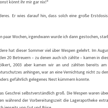
nst könnt ihr mir gar nix!“
es. Er wies darauf hin, dass solch eine große Erstdosis e
in paar Wochen, irgendwann wurde ich dann gestochen, starb 
re hat dieser Sommer viel über Wespen gelehrt. Im August 
den 20 Betreuern – zu denen auch ich zählte – kamen in di
völkert, 2003 aber kamen wir an und zählten bereits a
turschutzes anhingen, war an eine Vernichtung nicht zu de
onders gefährlich gelegenes Nest kümmern konnte.
das Geschrei selbstverständlich groß. Die Wespen waren über
ten während der Vorbereitungszeit die Lagerapotheke extr
h jenseits von Gut und Böse.