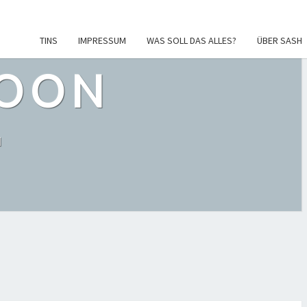
TINS
IMPRESSUM
WAS SOLL DAS ALLES?
ÜBER SASH
POON
l