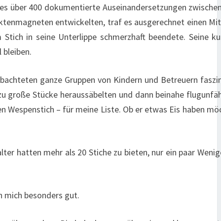
ten es über 400 dokumentierte Auseinandersetzungen zwisch
ektenmagneten entwickelten, traf es ausgerechnet einen Mi
 Stich in seine Unterlippe schmerzhaft beendete. Seine ku
 bleiben.
achteten ganze Gruppen von Kindern und Betreuern faszini
zu große Stücke heraussäbelten und dann beinahe flugunfä
uen Wespenstich – für meine Liste. Ob er etwas Eis haben mö
er hatten mehr als 20 Stiche zu bieten, nur ein paar Wenig
h mich besonders gut.