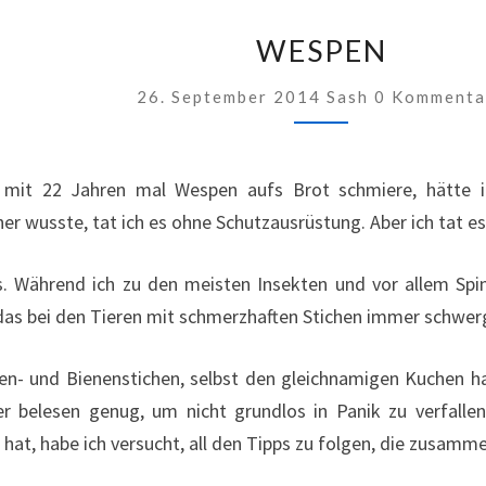
WESPEN
WESPEN
Kommentar
26. September 2014
Sash
0 Kommenta
r mit 22 Jahren mal Wespen aufs Brot schmiere, hätte 
er wusste, tat ich es ohne Schutzausrüstung. Aber ich tat es
s. Während ich zu den meisten Insekten und vor allem Sp
as bei den Tieren mit schmerzhaften Stichen immer schwergef
pen- und Bienenstichen, selbst den gleichnamigen Kuchen h
er belesen genug, um nicht grundlos in Panik zu verfal
at, habe ich versucht, all den Tipps zu folgen, die zusamme