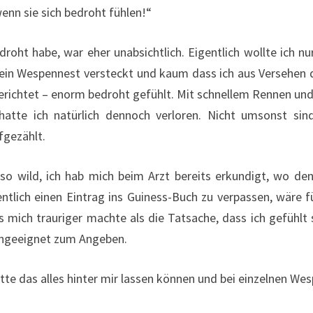
enn sie sich bedroht fühlen!“
edroht habe, war eher unabsichtlich. Eigentlich wollte ich 
h ein Wespennest versteckt und kaum dass ich aus Versehen d
richtet – enorm bedroht gefühlt. Mit schnellem Rennen und A
atte ich natürlich dennoch verloren. Nicht umsonst sin
fgezählt.
b so wild, ich hab mich beim Arzt bereits erkundigt, wo d
ntlich einen Eintrag ins Guiness-Buch zu verpassen, wäre
s mich trauriger machte als die Tatsache, dass ich gefühl
ungeeignet zum Angeben.
ätte das alles hinter mir lassen können und bei einzelnen We