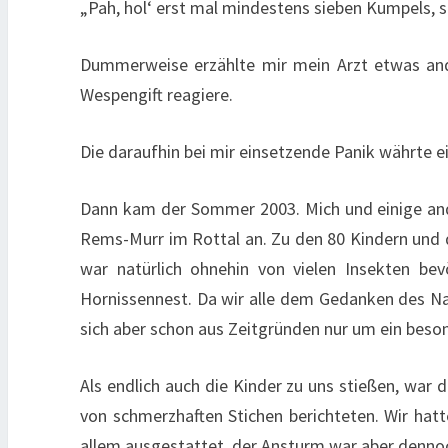
„Pah, hol‘ erst mal mindestens sieben Kumpels, so
Dummerweise erzählte mir mein Arzt etwas ander
Wespengift reagiere.
Die daraufhin bei mir einsetzende Panik währte e
Dann kam der Sommer 2003. Mich und einige ande
Rems-Murr im Rottal an. Zu den 80 Kindern und 
war natürlich ohnehin von vielen Insekten be
Hornissennest. Da wir alle dem Gedanken des Na
sich aber schon aus Zeitgründen nur um ein bes
Als endlich auch die Kinder zu uns stießen, war 
von schmerzhaften Stichen berichteten. Wir hat
allem ausgestattet, der Ansturm war aber dennoc