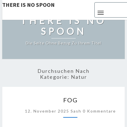
THERE IS NO SPOON
Toggle navigat
THERE IS NO
SPOON
Die Seite Ohne Bezug Zu Ihrem Titel
Durchsuchen Nach
Kategorie:
Natur
FOG
FOG
Kommentare
12. November 2025
Sash
0 Kommentare