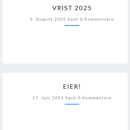
VRIST
VRIST 2025
2025
Kommentare
2. August 2025
Sash
0 Kommentare
EIER!
EIER!
Kommentare
27. Juni 2023
Sash
0 Kommentare