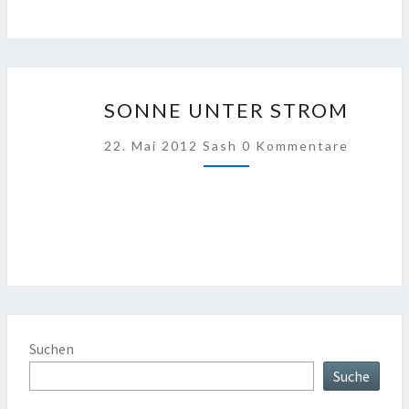
SONNE
SONNE UNTER STROM
UNTER
STROM
Kommentare
22. Mai 2012
Sash
0 Kommentare
Suchen
Suche