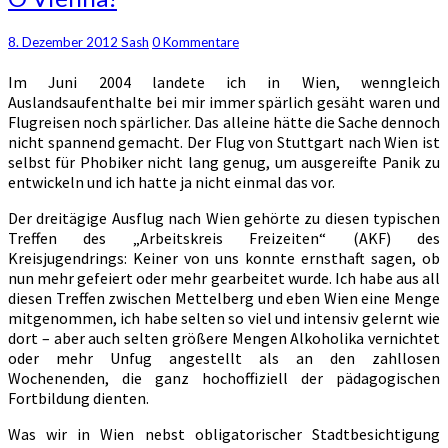
Vienna!
Kommentare
8. Dezember 2012
Sash
0 Kommentare
Im Juni 2004 landete ich in Wien, wenngleich
Auslandsaufenthalte bei mir immer spärlich gesäht waren und
Flugreisen noch spärlicher. Das alleine hätte die Sache dennoch
nicht spannend gemacht. Der Flug von Stuttgart nach Wien ist
selbst für Phobiker nicht lang genug, um ausgereifte Panik zu
entwickeln und ich hatte ja nicht einmal das vor.
Der dreitägige Ausflug nach Wien gehörte zu diesen typischen
Treffen des „Arbeitskreis Freizeiten“ (AKF) des
Kreisjugendrings: Keiner von uns konnte ernsthaft sagen, ob
nun mehr gefeiert oder mehr gearbeitet wurde. Ich habe aus all
diesen Treffen zwischen Mettelberg und eben Wien eine Menge
mitgenommen, ich habe selten so viel und intensiv gelernt wie
dort – aber auch selten größere Mengen Alkoholika vernichtet
oder mehr Unfug angestellt als an den zahllosen
Wochenenden, die ganz hochoffiziell der pädagogischen
Fortbildung dienten.
Was wir in Wien nebst obligatorischer Stadtbesichtigung