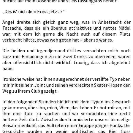
blickte auf mein Dosenbier und stieß fassungslos hervor:
„Des is‘ nich dein Ernst jetzt!?“
Angel drehte sich gleich ganz weg, was in Anbetracht der
Tatsache, dass sie ein überaus attraktives und nettes Mädel
war, mit dem ich gerne die Nacht auch auf diesem Platz
verbracht hätte, etwas weh getan hat – aber so war es.
Die beiden und irgendjemand drittes versuchten mich noch
kurz mit Einladungen zu ein zwei Drinks zu überreden, waren
aber offensichtlich nicht wirklich traurig, dass ich abgelehnt
habe.
Ironischerweise hat ihnen ausgerechnet der versiffte Typ neben
mir mit seinem Joint und seinen verdreckten Skater-Hosen den
Weg zu ihrem Club gezeigt.
In den folgenden Stunden bin ich mit dem Typen ins Gespräch
gekommen, über ihn, mich, Wien, das Leben. Er bot mir an, mit
ihm eine Tüte zu rauchen und wir verbrachten eine recht
heitere Zeit dort. Zwischendurch amüsierte unsere bierselige
Beisammenkunft das Auftreten einer Gruppe junger Punks. Die
Gespräche wurden ein wenig politischer, das Bier floss