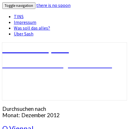
there is no spoon
Toggle navigation
TINS
Impressum
Was soll das alles?
Über Sash
there is no spoon
Die Seite ohne Bezug zu ihrem Titel
Durchsuchen nach
Monat:
Dezember 2012
O
O Vienna!