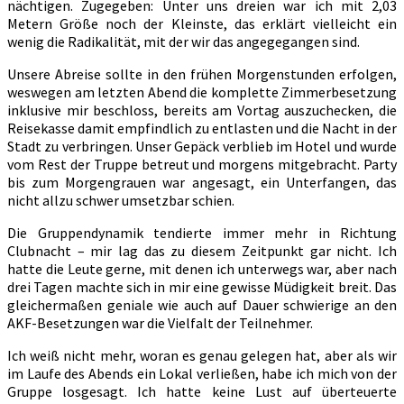
nächtigen. Zugegeben: Unter uns dreien war ich mit 2,03
Metern Größe noch der Kleinste, das erklärt vielleicht ein
wenig die Radikalität, mit der wir das angegegangen sind.
Unsere Abreise sollte in den frühen Morgenstunden erfolgen,
weswegen am letzten Abend die komplette Zimmerbesetzung
inklusive mir beschloss, bereits am Vortag auszuchecken, die
Reisekasse damit empfindlich zu entlasten und die Nacht in der
Stadt zu verbringen. Unser Gepäck verblieb im Hotel und wurde
vom Rest der Truppe betreut und morgens mitgebracht. Party
bis zum Morgengrauen war angesagt, ein Unterfangen, das
nicht allzu schwer umsetzbar schien.
Die Gruppendynamik tendierte immer mehr in Richtung
Clubnacht – mir lag das zu diesem Zeitpunkt gar nicht. Ich
hatte die Leute gerne, mit denen ich unterwegs war, aber nach
drei Tagen machte sich in mir eine gewisse Müdigkeit breit. Das
gleichermaßen geniale wie auch auf Dauer schwierige an den
AKF-Besetzungen war die Vielfalt der Teilnehmer.
Ich weiß nicht mehr, woran es genau gelegen hat, aber als wir
im Laufe des Abends ein Lokal verließen, habe ich mich von der
Gruppe losgesagt. Ich hatte keine Lust auf überteuerte