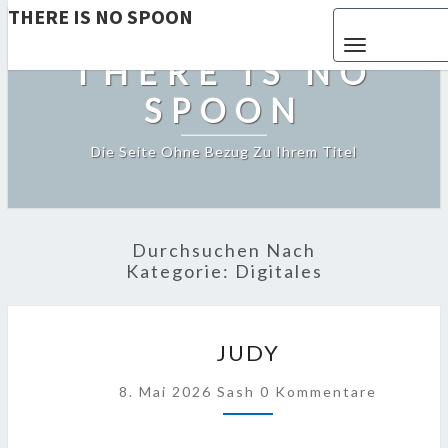
THERE IS NO SPOON
Toggle navigat
THERE IS NO
SPOON
Die Seite Ohne Bezug Zu Ihrem Titel
Durchsuchen Nach
Kategorie:
Digitales
JUDY
JUDY
Kommentare
8. Mai 2026
Sash
0 Kommentare