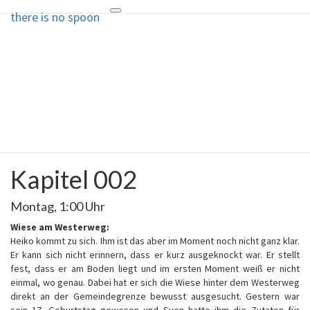
there is no spoon
Toggle
there is no spoon
navigation
Die Seite ohne Bezug zu ihrem
Titel
Kapitel 002
Kapitel
002
Montag, 1:00 Uhr
Wiese am Westerweg:
Heiko kommt zu sich. Ihm ist das aber im Moment noch nicht ganz klar.
Er kann sich nicht erinnern, dass er kurz ausgeknockt war. Er stellt
fest, dass er am Boden liegt und im ersten Moment weiß er nicht
einmal, wo genau. Dabei hat er sich die Wiese hinter dem Westerweg
direkt an der Gemeindegrenze bewusst ausgesucht. Gestern war