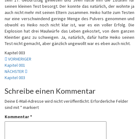
sein 17. Geburtstag gewesen und Sven hatte ihm die Zutaten für
seinen kleinen Test besorgt. Der konnte das natürlich, der wohnte ja
auch nicht mehr mit seinen Eltern zusammen. Heiko hatte zum Testen
nur eine verschwindend geringe Menge des Pulvers genommen und
obwohl es Heiko noch nicht klar ist, war es ein voller Erfolg. Die
Explosion hat drei Maulwürfe das Leben gekostet, von dem ganzen
Kleintier ganz zu schweigen. Ja, natürlich, dafür hatte Heiko seinen
Test nicht gemacht, aber gänzlich ungewollt war es eben auch nicht.
Kapitel 003
Beitragsnavigation
VORHERIGER
Kapitel 001
NÄCHSTER
Kapitel 003
Schreibe einen Kommentar
Deine E-Mail-Adresse wird nicht veröffentlicht.
Erforderliche Felder
sind mit
*
markiert
Kommentar
*