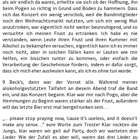
als wir endlich da waren, erhellte sie sich ob der Hoffnung, ihn
beim Pogen so richtig in Grund und Boden zu hämmern. Dass
sich das Konzert ein wenig verschob, weil die Bandmitglieder
noch den Weihnachtsmarkt nutzten, um sich ein wenig Mut
anzutrinken, war eigentlich nicht weiter beunruhigend, und so
versuchte ich meinen Frust zu ertränken. Ich habe es nie
verstanden, wenn Leute ihren Frust und ihren Kummer mit
Alkohol zu bekämpfen versuchen, eigentlich kann ich es immer
noch nicht, aber in solchen Fällen kann er Leuten wie mir
helfen, ein bisschen runter zu kommen, oder einfach die
Verarbeitung der Geschehnisse fördern, indem er dafür sorgt,
dass ich mich eher ausheulen kann, als ich es ohne tun würde.
9 Beck’s, dann war der Vorrat alle. Während meiner
alokoholgestützten Talfahrt an diesem Abend traf die Band
ein, und das Konzert begann. Klar war mir nach Pogo, aber die
Hemmungen zu Beginn waren stärker als der Frust, außerdem
will das letzte Bier erst mal leergetrunken sein…
„
…please stop praying now, ’cause it’s useless, and it doesn’t
make any sense…”
eure Worte zum Troste! Klar rockten die
Jungs, klar waren wir geil auf Party, doch wir warteten drei
Lieder. Wie der Zufall es aber will, waren das drei Lieder zu