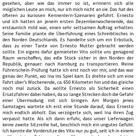
gesehen, aber wie das immer so ist, erinnern sich alle
möglichen Leute an mich, nur ich mich nicht an sie. Das hat des
öfteren zu kuriosen Kennenlern-Szenarien geführt. Ernesto
und ich hatten an jenem ersten Dezemberwochenende, das
erstaunlich mild war, einen sehr seltsamen Auftrag erhalten.
Seine Familie plante die Überführung eines Schreibtisches in
den Norden Deutschlands. Es handelte sich um ein Erbstück,
dass zu einer Tante von Ernesto Mutter gebracht werden
sollte. Ein eigens dafür gemieteter Vito sollte uns genügend
Raum verschaffen, das edle Stück sicher in den Norden der
Republik, genauer: nach Hamburg zu transportieren. Meine
Führerschein-Prüfung hatte ich erst noch vor mir, und das war
genau der Punkt, wo Ina ins Spiel kam. Es drehte sich um eine
Fahrt über’s Wochenende, ca. 650 Kilometer hin und das gleiche
noch mal zurück. Da wollte Ernesto als Sicherheit einen
Ersatzfahrer dabei haben, da so lange Strecken doch die Gefahr
einer Übermüdung mit sich bringen. Am Morgen jenes
Samstages wartete ich erst eine Stunde darauf, dass Ernesto
mich endlich abholt. Das verzögerte sich, weil Ina ihren Zug
verpasst hatte. Als ich dann erfuhr, dass unser Lieferwagen
keine zweite Sitzreihe hat, beschlich mich ein ungutes Gefühl.
Ich kannte die Vordersitze des Vito nur zu gut, seit ich in einem