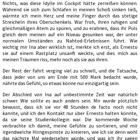
Nichts, was diese Idylle im Cockpit hätte zerreißen können.
Während sie sich zum Schlafen in meinen Schoß sinken ließ,
wärmte ich mein Herz und meine Finger durch das stetige
Streicheln ihres Oberschenkels. War froh, ihren ruhigen und
gleichmäßigen Atem zu spüren, und zu erahnen, dass ihr Puls
gleich dem meinen auf ein Niveau gesunken war, der unter
normalen Umständen zu Nahtod-Erlebnissen führt. Wie
wichtig mir Ina aber wirklich ist, merkte ich erst, als Ernesto
sie auf einem Rastplatz unsanft weckte, und dies mich aus
meinen Träumen riss, mehr noch als sie aus ihren.
Der Rest der Fahrt verging viel zu schnell, und die Tatsache,
dass jeder von uns am Ende mit 500 Mark bedacht wurde,
nährte das Gefühl, so etwas könne nur einzigartig sein.
Der Abschied von Ina auf unbestimmte Zeit war natürlich
schwer. Wie sollte es auch anders sein. Mir wurde plötzlich
bewusst, dass ich sie vor 48 Stunden de facto noch nicht
kannte, und ich den Kontakt nur über Ernesto halten könnte,
da sie seine Studienkollegin war. Die kommende Woche
verbrachte ich damit, meine Gefühle zu sortieren, und mir
irgendwelche Hirngespinste zu kreieren, wie ich sie denn wohl
das nächste Mal wiedersehen würde, und was ich ihr sagen