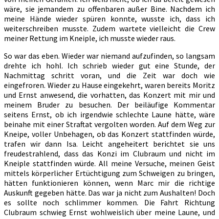
wäre, sie jemandem zu offenbaren außer Bine. Nachdem ich
meine Hände wieder spüren konnte, wusste ich, dass ich
weiterschreiben musste. Zudem wartete vielleicht die Crew
meiner Rettung im Kneiple, ich musste wieder raus.
So war das eben. Wieder war niemand aufzufinden, so langsam
drehte ich hohl. Ich schrieb wieder gut eine Stunde, der
Nachmittag schritt voran, und die Zeit war doch wie
eingefroren. Wieder zu Hause eingekehrt, waren bereits Moritz
und Ernst anwesend, die vorhatten, das Konzert mit mir und
meinem Bruder zu besuchen. Der beiläufige Kommentar
seitens Ernst, ob ich irgendwie schlechte Laune hätte, wäre
beinahe mit einer Straftat vergolten worden. Auf dem Weg zur
Kneipe, voller Unbehagen, ob das Konzert stattfinden würde,
trafen wir dann Isa. Leicht angeheitert berichtet sie uns
freudestrahlend, dass das Konzi im Clubraum und nicht im
Kneiple stattfinden würde. All meine Versuche, meinen Geist
mittels körperlicher Ertüchtigung zum Schweigen zu bringen,
hätten funktionieren können, wenn Marc mir die richtige
Auskunft gegeben hätte. Das war ja nicht zum Aushalten! Doch
es sollte noch schlimmer kommen. Die Fahrt Richtung
Clubraum schwieg Ernst wohlweislich über meine Laune, und