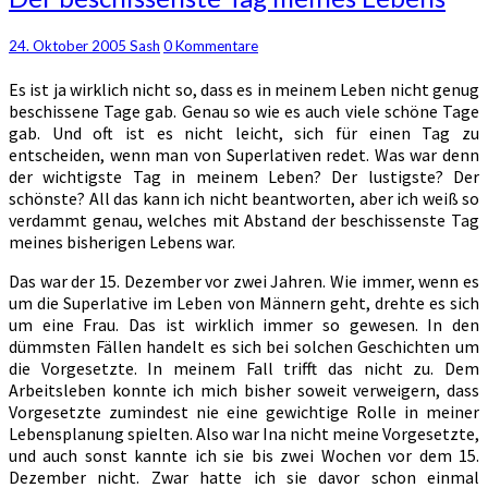
beschissenste
Tag
Kommentare
24. Oktober 2005
Sash
0 Kommentare
meines
Lebens
Es ist ja wirklich nicht so, dass es in meinem Leben nicht genug
beschissene Tage gab. Genau so wie es auch viele schöne Tage
gab. Und oft ist es nicht leicht, sich für einen Tag zu
entscheiden, wenn man von Superlativen redet. Was war denn
der wichtigste Tag in meinem Leben? Der lustigste? Der
schönste? All das kann ich nicht beantworten, aber ich weiß so
verdammt genau, welches mit Abstand der beschissenste Tag
meines bisherigen Lebens war.
Das war der 15. Dezember vor zwei Jahren. Wie immer, wenn es
um die Superlative im Leben von Männern geht, drehte es sich
um eine Frau. Das ist wirklich immer so gewesen. In den
dümmsten Fällen handelt es sich bei solchen Geschichten um
die Vorgesetzte. In meinem Fall trifft das nicht zu. Dem
Arbeitsleben konnte ich mich bisher soweit verweigern, dass
Vorgesetzte zumindest nie eine gewichtige Rolle in meiner
Lebensplanung spielten. Also war Ina nicht meine Vorgesetzte,
und auch sonst kannte ich sie bis zwei Wochen vor dem 15.
Dezember nicht. Zwar hatte ich sie davor schon einmal