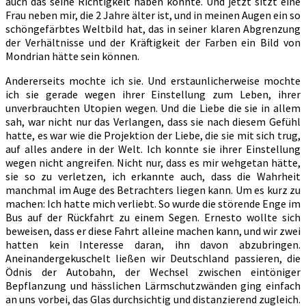
auch das seine Richtigkeit haben könnte. Und jetzt sitzt eine
Frau neben mir, die 2 Jahre älter ist, und in meinen Augen ein so
schöngefärbtes Weltbild hat, das in seiner klaren Abgrenzung
der Verhältnisse und der Kräftigkeit der Farben ein Bild von
Mondrian hätte sein können.
Andererseits mochte ich sie. Und erstaunlicherweise mochte
ich sie gerade wegen ihrer Einstellung zum Leben, ihrer
unverbrauchten Utopien wegen. Und die Liebe die sie in allem
sah, war nicht nur das Verlangen, dass sie nach diesem Gefühl
hatte, es war wie die Projektion der Liebe, die sie mit sich trug,
auf alles andere in der Welt. Ich konnte sie ihrer Einstellung
wegen nicht angreifen. Nicht nur, dass es mir wehgetan hätte,
sie so zu verletzen, ich erkannte auch, dass die Wahrheit
manchmal im Auge des Betrachters liegen kann. Um es kurz zu
machen: Ich hatte mich verliebt. So wurde die störende Enge im
Bus auf der Rückfahrt zu einem Segen. Ernesto wollte sich
beweisen, dass er diese Fahrt alleine machen kann, und wir zwei
hatten kein Interesse daran, ihn davon abzubringen.
Aneinandergekuschelt ließen wir Deutschland passieren, die
Ödnis der Autobahn, der Wechsel zwischen eintöniger
Bepflanzung und hässlichen Lärmschutzwänden ging einfach
an uns vorbei, das Glas durchsichtig und distanzierend zugleich.