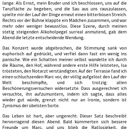
lange. Als Ernst, mein Bruder und ich beschlossen, uns auf die
Tanzfläche zu begeben, und die Sau aus uns rauszulassen,
spielte mir der Lauf der Dinge erneut einen bitterbösen Streich.
Rechts vor der Bühne klappte ein Mädchen zusammen, und war
mehr oder weniger bewusstlos. Diese Szene, durch meinen
stetig steigenden Alkoholpegel surreal anmutend, gab dem
Abend die letzte entscheidende Wendung.
Das Konzert wurde abgebrochen, die Stimmung sank von
euphorisch auf gedrückt, und verfiel dann fast ein wenig ins
panische. Wie ein Schatten meiner selbst wandelte ich durch
die Räume, den Hof, während andere erste Hilfe leisteten, Isa
trösteten, den Notarzt verständigten. Auf der Terrasse fand ich
einen schluchzenden Marc vor, der völlig aufgelöst den Lauf der
Welt beschimpfte, und sich trotzig allen
Beschönerungsversuchen widersetzte. Dass ausgerechnet ich
versuchte, ihn aufzumuntern, indem ich sagte, dass alles
wieder gut würde, grenzt nicht nur an Ironie, sondern ist
Zynismus der übelsten Sorte.
Das Leben ist hart, aber ungerecht. Dieser Satz beschreibt
hervorragend diesen Abend. Bald kümmerten sich bessere
Freunde um Marc, und uns blieb die Ratlosigkeit, die