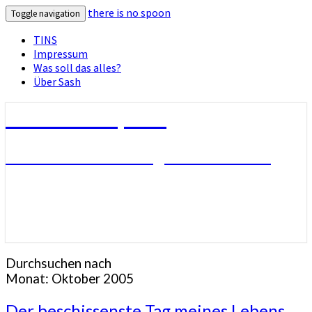
there is no spoon
Toggle navigation
TINS
Impressum
Was soll das alles?
Über Sash
there is no spoon
Die Seite ohne Bezug zu ihrem Titel
Durchsuchen nach
Monat:
Oktober 2005
Der
Der beschissenste Tag meines Lebens