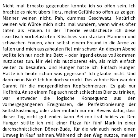
Nicht mal Ernesto gegenüber konnte ich so offen sein. Ich
brachte es nicht übers Herz, meine Gefühle so offen zu zeigen.
Männer weinen nicht. Pah, dummes Geschwätz. Natürlich
weinen wir. Würde mich nicht mal wundern, wenn wir es öfter
täten als Frauen. In der Theorie verabscheute ich diese
sexistisch vorbelasteten Klischees von starken Männern und
schwachen Frauen, aber selbst einem Freund in die Arme zu
fallen und mich auszuheulen fiel mir schwer. An diesem Abend
wollte ich nur noch ins Bett – oder irgend etwas vollkommen
nutzloses tun. Mir viel nix nutzloseres ein, als mich einfach
weiter zu besaufen. Und Hunger hatte ich. Einfach Hunger.
Hatte ich heute schon was gegessen? Ich glaube nicht. Und
dann neun Bier? Ich bin doch verrückt. Das zehnte Bier war der
Garant für die morgendlichen Kopfschmerzen. Es gab nur
Hofbräu. An so einem Tag auch noch schlechtes Bier zu trinken,
war entweder die logische Konsequenz aus den
vorhergegangenen Ereignissen, die Perfektionierung der
Selbstkasteiung, oder aber einfach nur ein Beweis dafür, dass
dieser Tag nicht gut enden kann. Bei mir traf beides zu. Den
Hunger stillte ich mit einer Pizza für fünf Mark in einer
durchschnittlichen Döner-Bude, für die wir auch noch einen
Umweg in Kauf nahmen. Während ich den Weg nutzte, meiner