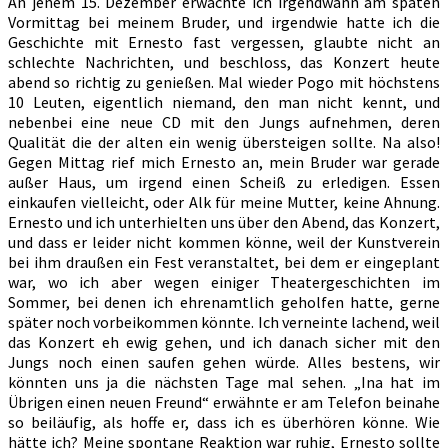
An jenem 15. Dezember erwachte ich irgendwann am späten
Vormittag bei meinem Bruder, und irgendwie hatte ich die
Geschichte mit Ernesto fast vergessen, glaubte nicht an
schlechte Nachrichten, und beschloss, das Konzert heute
abend so richtig zu genießen. Mal wieder Pogo mit höchstens
10 Leuten, eigentlich niemand, den man nicht kennt, und
nebenbei eine neue CD mit den Jungs aufnehmen, deren
Qualität die der alten ein wenig übersteigen sollte. Na also!
Gegen Mittag rief mich Ernesto an, mein Bruder war gerade
außer Haus, um irgend einen Scheiß zu erledigen. Essen
einkaufen vielleicht, oder Alk für meine Mutter, keine Ahnung.
Ernesto und ich unterhielten uns über den Abend, das Konzert,
und dass er leider nicht kommen könne, weil der Kunstverein
bei ihm draußen ein Fest veranstaltet, bei dem er eingeplant
war, wo ich aber wegen einiger Theatergeschichten im
Sommer, bei denen ich ehrenamtlich geholfen hatte, gerne
später noch vorbeikommen könnte. Ich verneinte lachend, weil
das Konzert eh ewig gehen, und ich danach sicher mit den
Jungs noch einen saufen gehen würde. Alles bestens, wir
könnten uns ja die nächsten Tage mal sehen. „Ina hat im
Übrigen einen neuen Freund“ erwähnte er am Telefon beinahe
so beiläufig, als hoffe er, dass ich es überhören könne. Wie
hätte ich? Meine spontane Reaktion war ruhig, Ernesto sollte