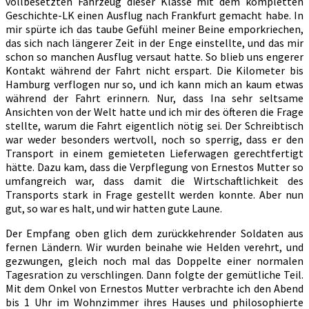
vollbesetzten Fahrzeug dieser Klasse mit dem kompletten
Geschichte-LK einen Ausflug nach Frankfurt gemacht habe. In
mir spürte ich das taube Gefühl meiner Beine emporkriechen,
das sich nach längerer Zeit in der Enge einstellte, und das mir
schon so manchen Ausflug versaut hatte. So blieb uns engerer
Kontakt während der Fahrt nicht erspart. Die Kilometer bis
Hamburg verflogen nur so, und ich kann mich an kaum etwas
während der Fahrt erinnern. Nur, dass Ina sehr seltsame
Ansichten von der Welt hatte und ich mir des öfteren die Frage
stellte, warum die Fahrt eigentlich nötig sei. Der Schreibtisch
war weder besonders wertvoll, noch so sperrig, dass er den
Transport in einem gemieteten Lieferwagen gerechtfertigt
hätte. Dazu kam, dass die Verpflegung von Ernestos Mutter so
umfangreich war, dass damit die Wirtschaftlichkeit des
Transports stark in Frage gestellt werden konnte. Aber nun
gut, so war es halt, und wir hatten gute Laune.
Der Empfang oben glich dem zurückkehrender Soldaten aus
fernen Ländern. Wir wurden beinahe wie Helden verehrt, und
gezwungen, gleich noch mal das Doppelte einer normalen
Tagesration zu verschlingen. Dann folgte der gemütliche Teil.
Mit dem Onkel von Ernestos Mutter verbrachte ich den Abend
bis 1 Uhr im Wohnzimmer ihres Hauses und philosophierte