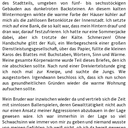
des Stadtteils, umgeben von fünf- bis sechsstöckigen
Gebäuden aus dunkelroten Backsteinen. An diesem kalten
Wintermorgen wirkte die warme Farbe der Häuser kühler auf
mich als die zahllosen Betonklötze der Innenstadt. Ich setzte
mich auf eine Bank, die so kalt war, dass mein Hintern drauf und
dran war, darauf festzufrieren. Ich hatte nur eine Sommerjacke
dabei, aber ich trotzte der Kälte. Schmerzen! Ohne
Handschuhe glitt der Kuli, ein Werbegeschenk einer großen
Dienstleistungsgesellschaft, über das Papier, füllte die kleinen
Karos des Blattes mit Buchstaben, Wörtern, Sinn und Wärme.
Meine gesamte Körperwärme wurde Teil dieses Briefes, den ich
nie abschicken sollte. Nach rund einer Dreiviertelstunde ging
ich noch mal zur Kneipe, und suchte die Jungs. Wie
ausgestorben. Irgendwann beschloss ich, dass ich nun schon
aus gesundheitlichen Gründen wieder die warme Wohnung
aufsuchen sollte.
Mein Bruder war inzwischen wieder da und vertrieb sich die Zeit
mit sinnlosen Ballerspielen, deren Gewalttätigkeit nicht auch
nur einen Ansatz meiner Aggressionen abzubauen in der Lage
gewesen wäre. Ich war immerhin in der Lage so viel
Schwachsinn wie immer von mir zu geben und niemand wusste
von meinen Gefühlen. Ich weiß nicht, ob ich da bereit gewesen