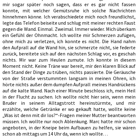
mir sogar später noch sagen, dass er es gar nicht fassen
konnte, mit welcher Gemütsruhe ich solche Nachrichten
hinnehmen könne. Ich verabschiedete mich noch freundlichst,
legte das Telefon beiseite und schlug mit meiner rechten Faust
gegen die Wand. Einmal. Zweimal. Immer wieder. Mich überkam
ein Gefühl der Ohnmacht. Ich wollte mir Schmerzen zufügen,
ohne mich zu verletzen, ich konnte es nicht. Die Hand nahm
den Aufprall auf die Wand hin, sie schmerzte nicht, sie federte
zurück, bereitete sich auf den nächsten Schlag vor, es geschah
nichts. Mir war zum Heulen zumute. Ich konnte in diesem
Moment nicht. Keine Träne war bereit, mir den klaren Blick auf
den Stand der Dinge zu trüben, nichts passierte. Die Geräusche
von der Straße verstummten langsam in meinen Ohren, ich
hörte nichts außer dem dumpfen Aufprall meines Handrückens
auf die kalte Wand. Nach einer Minute beschloss ich, mein Heil
in der Flucht zu suchen. Ich wollte nicht hier sein, wenn mein
Bruder in seinem Alltagstrott hereinstürmte, und mir
erzählte, welche Getränke er wo gekauft hatte, wollte keine
„Was ist denn mit dir los?“-Fragen meiner Mutter beantworten
müssen. Ich wollte nur noch Ablenkung. Marc hatte mir schon
angeboten, in der Kneipe beim Aufbauen zu helfen, sie wären
schon ab mittags um 14 Uhr da, wenn ich wollte…