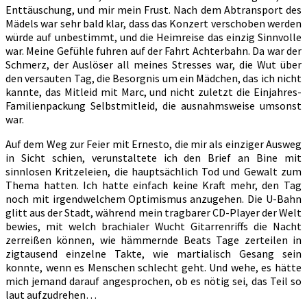
Enttäuschung, und mir mein Frust. Nach dem Abtransport des
Mädels war sehr bald klar, dass das Konzert verschoben werden
würde auf unbestimmt, und die Heimreise das einzig Sinnvolle
war. Meine Gefühle fuhren auf der Fahrt Achterbahn. Da war der
Schmerz, der Auslöser all meines Stresses war, die Wut über
den versauten Tag, die Besorgnis um ein Mädchen, das ich nicht
kannte, das Mitleid mit Marc, und nicht zuletzt die Einjahres-
Familienpackung Selbstmitleid, die ausnahmsweise umsonst
war.
Auf dem Weg zur Feier mit Ernesto, die mir als einziger Ausweg
in Sicht schien, verunstaltete ich den Brief an Bine mit
sinnlosen Kritzeleien, die hauptsächlich Tod und Gewalt zum
Thema hatten. Ich hatte einfach keine Kraft mehr, den Tag
noch mit irgendwelchem Optimismus anzugehen. Die U-Bahn
glitt aus der Stadt, während mein tragbarer CD-Player der Welt
bewies, mit welch brachialer Wucht Gitarrenriffs die Nacht
zerreißen können, wie hämmernde Beats Tage zerteilen in
zigtausend einzelne Takte, wie martialisch Gesang sein
konnte, wenn es Menschen schlecht geht. Und wehe, es hätte
mich jemand darauf angesprochen, ob es nötig sei, das Teil so
laut aufzudrehen…