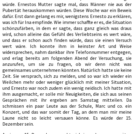
würde. Ernestos Mutter sagte mal, dass Männer nie aus der
Pubertät herauskommen würden. Diese Woche war ein Beweis
dafür. Erst dann gelang es mir, wenigstens Ernesto zu erklären,
was ich für Ina empfinde. Wie immer schaffte er es, die Situation
schönzufärben, in dem er sagte, dass ganz gleich was draus
wird, schon alleine das Gefühl des Verliebtseins es wert wäre,
und dass er schon auch finden würde, dass sie einen Versuch
wert wäre. Ich konnte ihm in keinster Art und Weise
widersprechen, nahm dankbar ihre Telefonnummer entgegen,
und erlag bereits am folgenden Abend der Versuchung, sie
anzurufen, um sie zu fragen, ob wir denn nicht was
gemeinsames unternehmen könnten. Natürlich hatte sie keine
Zeit. Sie versprach, sich zu melden, und so war ich wieder ein
Weilchen mehr oder weniger glücklich mit meiner Situation,
und Ernesto war noch zudem ein wenig neidisch. Ich hatte mit
ihm ausgemacht, er solle mir Neuigkeiten, die sich aus seinen
Gesprächen mit ihr ergeben am Samstag mitteilen. Da
schmissen ein paar Leute aus der Schule, Marc und co. ein
Konzert, und das war somit der Tag, an dem man mir meine
Laune nicht so leicht versauen könne. Es würde der 15.
Dezember sein.