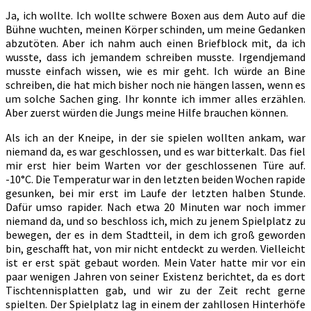
Ja, ich wollte. Ich wollte schwere Boxen aus dem Auto auf die
Bühne wuchten, meinen Körper schinden, um meine Gedanken
abzutöten. Aber ich nahm auch einen Briefblock mit, da ich
wusste, dass ich jemandem schreiben musste. Irgendjemand
musste einfach wissen, wie es mir geht. Ich würde an Bine
schreiben, die hat mich bisher noch nie hängen lassen, wenn es
um solche Sachen ging. Ihr konnte ich immer alles erzählen.
Aber zuerst würden die Jungs meine Hilfe brauchen können.
Als ich an der Kneipe, in der sie spielen wollten ankam, war
niemand da, es war geschlossen, und es war bitterkalt. Das fiel
mir erst hier beim Warten vor der geschlossenen Türe auf.
-10°C. Die Temperatur war in den letzten beiden Wochen rapide
gesunken, bei mir erst im Laufe der letzten halben Stunde.
Dafür umso rapider. Nach etwa 20 Minuten war noch immer
niemand da, und so beschloss ich, mich zu jenem Spielplatz zu
bewegen, der es in dem Stadtteil, in dem ich groß geworden
bin, geschafft hat, von mir nicht entdeckt zu werden. Vielleicht
ist er erst spät gebaut worden. Mein Vater hatte mir vor ein
paar wenigen Jahren von seiner Existenz berichtet, da es dort
Tischtennisplatten gab, und wir zu der Zeit recht gerne
spielten. Der Spielplatz lag in einem der zahllosen Hinterhöfe