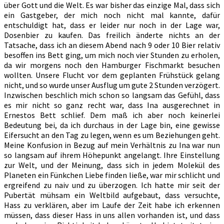
über Gott und die Welt. Es war bisher das einzige Mal, dass sich
ein Gastgeber, der mich noch nicht mal kannte, dafür
entschuldigt hat, dass er leider nur noch in der Lage war,
Dosenbier zu kaufen. Das freilich änderte nichts an der
Tatsache, dass ich an diesem Abend nach 9 oder 10 Bier relativ
besoffen ins Bett ging, um mich noch vier Stunden zu erholen,
da wir morgens noch den Hamburger Fischmarkt besuchen
wollten. Unsere Flucht vor dem geplanten Frühstück gelang
nicht, und so wurde unser Ausflug um gute 2 Stunden verzögert.
Inzwischen beschlich mich schon so langsam das Gefühl, dass
es mir nicht so ganz recht war, dass Ina ausgerechnet in
Ernestos Bett schlief. Dem maß ich aber noch keinerlei
Bedeutung bei, da ich durchaus in der Lage bin, eine gewisse
Eifersucht an den Tag zu legen, wenn es um Beziehungen geht.
Meine Konfusion in Bezug auf mein Verhältnis zu Ina war nun
so langsam auf ihrem Höhepunkt angelangt. Ihre Einstellung
zur Welt, und der Meinung, dass sich in jedem Molekül des
Planeten ein Fünkchen Liebe finden ließe, war mir schlicht und
ergreifend zu naiv und zu überzogen. Ich hatte mir seit der
Pubertät mühsam ein Weltbild aufgebaut, dass versuchte,
Hass zu verklären, aber im Laufe der Zeit habe ich erkennen
müssen, dass dieser Hass in uns allen vorhanden ist, und dass