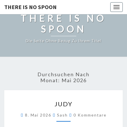
THERE IS NO SPOON
Togg
THERE IS NO
navig
SPOON
Die Seite Ohne Bezug Zu Ihrem Titel
Durchsuchen Nach
Monat:
Mai 2026
JUDY
JUDY
Kommentare
8. Mai 2026
Sash
0 Kommentare