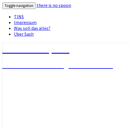
there is no spoon
Toggle navigation
TINS
Impressum
Was soll das alles?
Über Sash
there is no spoon
Die Seite ohne Bezug zu ihrem Titel