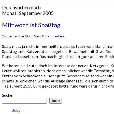
Durchsuchen nach
Monat:
September 2005
Mittwoch
Mittwoch ist Spaßtag
ist
Spaßtag
Kommentare
25. September 2005
Sash
0 Kommentare
Spaß muss ja nicht immer heißen, dass es teuer wird. Manchmal
Spaßtag mit Katzenfutter begehen. Bewaffnet mit 3 weißen S
Plastikschüsseln um. Das macht gleich einen ganz anderen Eindr
Wir baten die Leute, doch im Interesse der neuen Metzgerei „K
Leute wollten probieren. Noch erstaunlicher war die Tatsache, 
Futter vom Schlecker als „sehr gut“. Besonders reizend war ein
schwer zu erreichen war die Aussage einer Frau, die sich durch 
Tag zu viert 15,55 Euro gekostet hatte. Kino wäre dafür nicht dr
Suchen
Suche
Judy