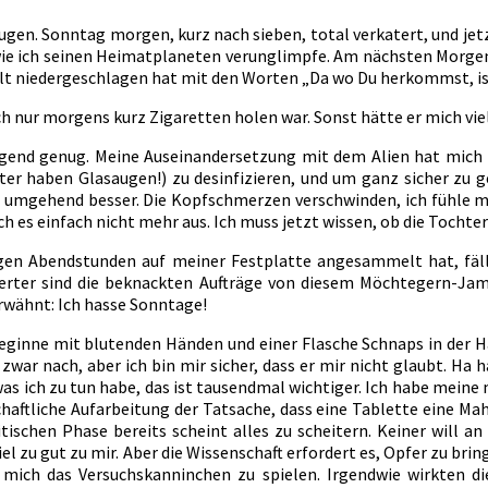
Augen. Sonntag morgen, kurz nach sieben, total verkatert, und jetzt
wie ich seinen Heimatplaneten verunglimpfe. Am nächsten Morgen 
alt niedergeschlagen hat mit den Worten „Da wo Du herkommst, ist
ich nur morgens kurz Zigaretten holen war. Sonst hätte er mich vie
engend genug. Meine Auseinandersetzung mit dem Alien hat mich 
ster haben Glasaugen!) zu desinfizieren, und um ganz sicher zu g
ich umgehend besser. Die Kopfschmerzen verschwinden, ich fühle 
ch es einfach nicht mehr aus. Ich muss jetzt wissen, ob die Tochte
trigen Abendstunden auf meiner Festplatte angesammelt hat, fäl
zierter sind die beknackten Aufträge von diesem Möchtegern-Jam
rwähnt: Ich hasse Sonntage!
beginne mit blutenden Händen und einer Flasche Schnaps in der H
war nach, aber ich bin mir sicher, dass er mir nicht glaubt. Ha
 was ich zu tun habe, das ist tausendmal wichtiger. Ich habe meine
chaftliche Aufarbeitung der Tatsache, dass eine Tablette eine Ma
ritischen Phase bereits scheint alles zu scheitern. Keiner will
 viel zu gut zu mir. Aber die Wissenschaft erfordert es, Opfer zu 
für mich das Versuchskanninchen zu spielen. Irgendwie wirkten 