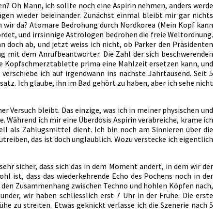
en? Oh Mann, ich sollte noch eine Aspirin nehmen, anders werde
en wieder beieinander. Zunächst einmal bleibt mir gar nichts
aben wir da? Atomare Bedrohung durch Nordkorea (Mein Kopf kann
rdet, und irrsinnige Astrologen bedrohen die freie Weltordnung.
n doch ab, und jetzt weiss ich nicht, ob Parker den Präsidenten
ng mit dem Anrufbeantworter. Die Zahl der sich beschwerenden
ine Kopfschmerztablette prima eine Mahlzeit ersetzen kann, und
 verschiebe ich auf irgendwann ins nächste Jahrtausend. Seit 5
tz. Ich glaube, ihn im Bad gehört zu haben, aber ich sehe nicht
r Versuch bleibt. Das einzige, was ich in meiner physischen und
 Während ich mir eine Überdosis Aspirin verabreiche, krame ich
ll als Zahlugsmittel dient. Ich bin noch am Sinnieren über die
treiben, das ist doch unglaublich. Wozu verstecke ich eigentlich
 sehr sicher, dass sich das in dem Moment ändert, in dem wir der
hohl ist, dass das wiederkehrende Echo des Pochens noch in der
r den Zusammenhang zwischen Techno und hohlen Köpfen nach,
nder, wir haben schliesslich erst 7 Uhr in der Frühe. Die erste
he zu streiten. Etwas geknickt verlasse ich die Szenerie nach 5