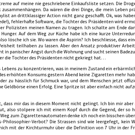
reme auf meine nie geschriebene Einkaufsliste setzen. Die Drog
k zusammenhängen. Da wären die drei Dinge, die mein Leben präg
laylist an drittklassiger Action nicht ganz geschafft. Ok, was h
e!), fehlerhafte Software, die Tochter des Präsidenten wird ermo
 der Polizisten meinen Namen zu tragen. Ich schalte am Ende dan
 Hunger. Auf dem Weg zur Küche habe ich eine kurze Unterredu
so lösche ich sie. Wo waren die Aspirin? Ich beschliesse, dass e
eisheit teilhaben zu lassen. Aber den Ansatz produktiver Arbeit
 in panischer Angst durch die Wohnung und sucht seinen Badezusa
ker die Tochter des Präsidenten nicht gekriegt hat…
es Lebens zu konzentrieren, was in meinem Zustand ein erbärmliche
d des erhöhten Konsums gestern Abend keine Zigaretten mehr habe.
der zu hässlich für Schmuck war, und dem Menschen jetzt offizie
 Geldbörse einen Erfolg. Eine Spritze ist aber einfach nicht aufzu
t, dass mir das in diesem Moment nicht gelingt. Ich bin mir aber
ut, also stolpere ich mit einem Kopf durch die Gegend, der so 
 Weg zum Zigarettenautomaten denke ich noch ein bisschen übe
-Philosophier-Verbot? Die Strassen sind wie leergefegt, kein Wu
h mit der Kirchturmuhr über die Definition von 7 Uhr in der Frü