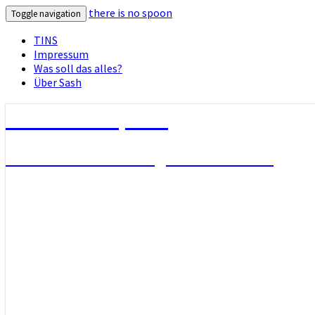
there is no spoon
Toggle navigation
TINS
Impressum
Was soll das alles?
Über Sash
there is no spoon
Die Seite ohne Bezug zu ihrem Titel