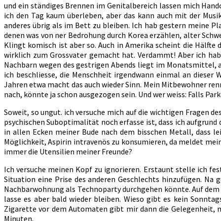
und ein ständiges Brennen im Genitalbereich lassen mich Handc
ich den Tag kaum überleben, aber das kann auch mit der Musi
anderes übrig als im Bett zu bleiben. Ich hab gestern meine P
denen was von ner Bedrohung durch Korea erzählen, alter Schwed
Klingt komisch ist aber so. Auch in Amerika scheint die Hälfte
wirklich zum Grossvater gemacht hat. Verdammt! Aber ich hab
Nachbarn wegen des gestrigen Abends liegt im Monatsmittel, al
ich beschliesse, die Menschheit irgendwann einmal an dieser W
Jahren etwa macht das auch wieder Sinn. Mein Mitbewohner rennt
nach, könnte ja schon ausgezogen sein. Und wer weiss: Falls Par
Soweit, so ungut. ich versuche mich auf die wichtigen Fragen d
psychischen Suboptimalität noch erfasse ist, dass ich aufgrun
in allen Ecken meiner Bude nach dem bisschen Metall, dass lei
Möglichkeit, Aspirin intravenös zu konsumieren, da meldet meine
immer die Utensilien meiner Freunde?
Ich versuche meinen Kopf zu ignorieren. Erstaunt stelle ich fes
Situation eine Prise des anderen Geschlechts hinzufügen. Na g
Nachbarwohnung als Technoparty durchgehen könnte. Auf dem
lasse es aber bald wieder bleiben. Wieso gibt es kein Sonntags
Zigarette vor dem Automaten gibt mir dann die Gelegenheit, mic
Minuten.