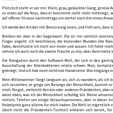
Plötzlich steht er vor mir: Klein, grau, gebückter Gang, grosse 
so einen auf die Nuss, dass er bestimmt nicht mehr mitkriegt, 
auf offener Strasse nachmittags um viertel nach drei einen Anw
Ich werde den Artikel mit Bestürzung lesen, und froh sein, dass 
Bleiben wir aber in der Gegenwart. Die ist mir nämlich anstr
Finger angeht. Ich beschliesse, die blutenden Wunden (die Bie
habe, desinfiziere ich mich von innen und aussen. Ich fühle m
nehme ich auch noch die zweite Flasche zu mir, aber dann halte i
Die Navigation durch den Software-Müll, der sich in den ges
Ausschaltung der Alienbakterien relativ schwer. Man, kompli
gekriegt. Und ich hab noch nichtmal Handcreme. Wie eingangs e
Mein Mitbewohner fängt langsam an, sich zu wundern, als ich 
sich verziehen, es ginge um Belange der Menschheit, kommt er z
mich. Na gut, vielleicht den ein oder anderen Präsidenten, aber
weiss eben, was ich der Menschheit schuldig bin. Meine wissens
mittels Telefon um einige Versuchspersonen, aber in dieser k
Nobelpreis ganz alleine für mich haben. Die Welt ist eigentlich
(doch nicht die Präsidenten-Tochter) erklären sich bereit, 