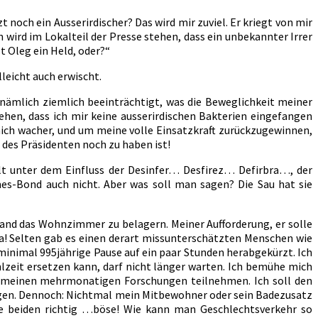
 noch ein Ausserirdischer? Das wird mir zuviel. Er kriegt von mir
wird im Lokalteil der Presse stehen, dass ein unbekannter Irrer
 Oleg ein Held, oder?“
lleicht auch erwischt.
nämlich ziemlich beeinträchtigt, was die Beweglichkeit meiner
ehen, dass ich mir keine ausserirdischen Bakterien eingefangen
mich wacher, und um meine volle Einsatzkraft zurückzugewinnen,
r des Präsidenten noch zu haben ist!
lt unter dem Einfluss der Desinfer… Desfirez… Defirbra…, der
es-Bond auch nicht. Aber was soll man sagen? Die Sau hat sie
and das Wohnzimmer zu belagern. Meiner Aufforderung, er solle
 ha! Selten gab es einen derart missunterschätzten Menschen wie
 minimal 995jährige Pause auf ein paar Stunden herabgekürzt. Ich
hlzeit ersetzen kann, darf nicht länger warten. Ich bemühe mich
 an meinen mehrmonatigen Forschungen teilnehmen. Ich soll den
bringen. Dennoch: Nichtmal mein Mitbewohner oder sein Badezusatz
die beiden richtig …böse! Wie kann man Geschlechtsverkehr so