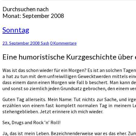
Durchsuchen nach
Monat:
September 2008
Sonntag
Sonntag
Kommentare
23. September 2008
Sash
0 Kommentare
Eine humoristische Kurzgeschichte über e
Was ist das schon wieder für ein Morgen? Es ist an solchen Tagen
a hat zu tun mit dem unfreiwilligen Gewecktwerden mittels eine
dass einem dann einen Morgen wie Fall b beschert. Man kann de
und sonst so ziemlich jeden Grundsatz gebrochen, den einem ver
Guten Tag allerseits. Mein Name: Tut nichts zur Sache, und irg
erzählen von einem fast komplett normalen Tag in meinem Leb
stehengeblieben. Jetzt erinnere ich mich wieder.
Sex, Drugs and Rock ’n’ Roll!
Ja, das ist mein Leben. Bezeichnenderweise war es das eher. Zu