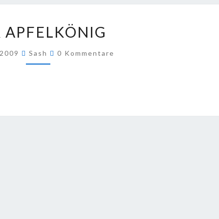
DER
 APFELKÖNIG
APFELKÖNIG
Kommentare
 2009
Sash
0 Kommentare