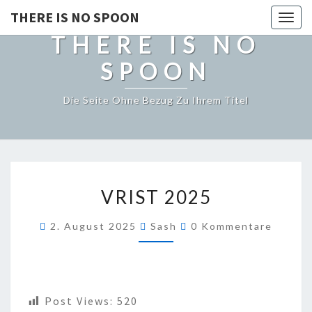
THERE IS NO SPOON
Togg
THERE IS NO
navig
SPOON
Die Seite Ohne Bezug Zu Ihrem Titel
VRIST
VRIST 2025
2025
Kommentare
2. August 2025
Sash
0 Kommentare
Post Views:
520