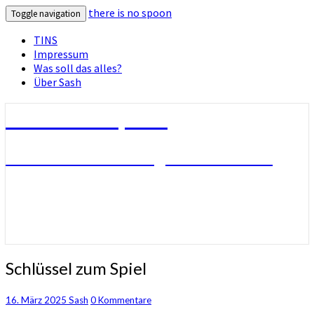
there is no spoon
Toggle navigation
TINS
Impressum
Was soll das alles?
Über Sash
there is no spoon
Die Seite ohne Bezug zu ihrem Titel
Schlüssel
Schlüssel zum Spiel
zum
Spiel
Kommentare
16. März 2025
Sash
0 Kommentare