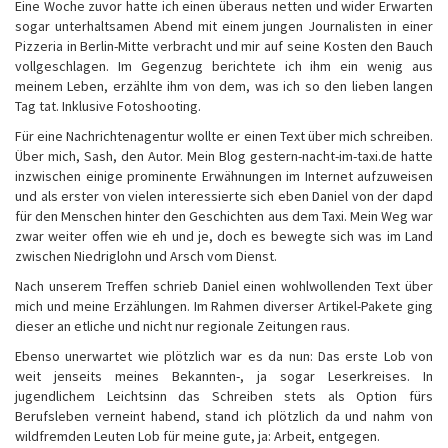
Eine Woche zuvor hatte ich einen überaus netten und wider Erwarten
sogar unterhaltsamen Abend mit einem jungen Journalisten in einer
Pizzeria in Berlin-Mitte verbracht und mir auf seine Kosten den Bauch
vollgeschlagen. Im Gegenzug berichtete ich ihm ein wenig aus
meinem Leben, erzählte ihm von dem, was ich so den lieben langen
Tag tat. Inklusive Fotoshooting.
Für eine Nachrichtenagentur wollte er einen Text über mich schreiben.
Über mich, Sash, den Autor. Mein Blog gestern-nacht-im-taxi.de hatte
inzwischen einige prominente Erwähnungen im Internet aufzuweisen
und als erster von vielen interessierte sich eben Daniel von der dapd
für den Menschen hinter den Geschichten aus dem Taxi. Mein Weg war
zwar weiter offen wie eh und je, doch es bewegte sich was im Land
zwischen Niedriglohn und Arsch vom Dienst.
Nach unserem Treffen schrieb Daniel einen wohlwollenden Text über
mich und meine Erzählungen. Im Rahmen diverser Artikel-Pakete ging
dieser an etliche und nicht nur regionale Zeitungen raus.
Ebenso unerwartet wie plötzlich war es da nun: Das erste Lob von
weit jenseits meines Bekannten-, ja sogar Leserkreises. In
jugendlichem Leichtsinn das Schreiben stets als Option fürs
Berufsleben verneint habend, stand ich plötzlich da und nahm von
wildfremden Leuten Lob für meine gute, ja: Arbeit, entgegen.