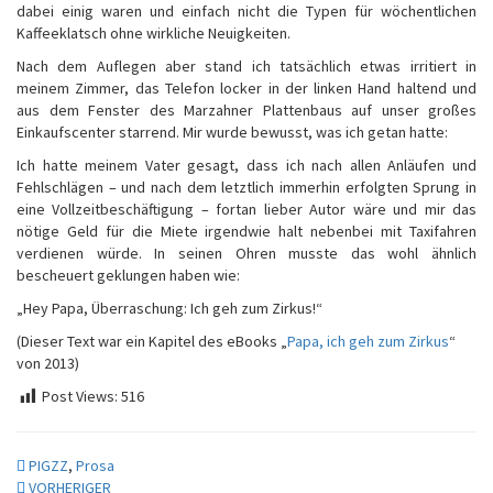
dabei einig waren und einfach nicht die Typen für wöchentlichen
Kaffeeklatsch ohne wirkliche Neuigkeiten.
Nach dem Auflegen aber stand ich tatsächlich etwas irritiert in
meinem Zimmer, das Telefon locker in der linken Hand haltend und
aus dem Fenster des Marzahner Plattenbaus auf unser großes
Einkaufscenter starrend. Mir wurde bewusst, was ich getan hatte:
Ich hatte meinem Vater gesagt, dass ich nach allen Anläufen und
Fehlschlägen – und nach dem letztlich immerhin erfolgten Sprung in
eine Vollzeitbeschäftigung – fortan lieber Autor wäre und mir das
nötige Geld für die Miete irgendwie halt nebenbei mit Taxifahren
verdienen würde. In seinen Ohren musste das wohl ähnlich
bescheuert geklungen haben wie:
„Hey Papa, Überraschung: Ich geh zum Zirkus!“
(Dieser Text war ein Kapitel des eBooks „
Papa, ich geh zum Zirkus
“
von 2013)
Post Views:
516
PIGZZ
,
Prosa
Beitragsnavigation
VORHERIGER