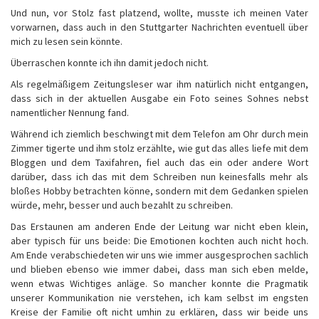
Und nun, vor Stolz fast platzend, wollte, musste ich meinen Vater
vorwarnen, dass auch in den Stuttgarter Nachrichten eventuell über
mich zu lesen sein könnte.
Überraschen konnte ich ihn damit jedoch nicht.
Als regelmäßigem Zeitungsleser war ihm natürlich nicht entgangen,
dass sich in der aktuellen Ausgabe ein Foto seines Sohnes nebst
namentlicher Nennung fand.
Während ich ziemlich beschwingt mit dem Telefon am Ohr durch mein
Zimmer tigerte und ihm stolz erzählte, wie gut das alles liefe mit dem
Bloggen und dem Taxifahren, fiel auch das ein oder andere Wort
darüber, dass ich das mit dem Schreiben nun keinesfalls mehr als
bloßes Hobby betrachten könne, sondern mit dem Gedanken spielen
würde, mehr, besser und auch bezahlt zu schreiben.
Das Erstaunen am anderen Ende der Leitung war nicht eben klein,
aber typisch für uns beide: Die Emotionen kochten auch nicht hoch.
Am Ende verabschiedeten wir uns wie immer ausgesprochen sachlich
und blieben ebenso wie immer dabei, dass man sich eben melde,
wenn etwas Wichtiges anläge. So mancher konnte die Pragmatik
unserer Kommunikation nie verstehen, ich kam selbst im engsten
Kreise der Familie oft nicht umhin zu erklären, dass wir beide uns