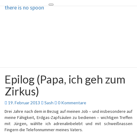
there is no spoon
Toggle
there is no spoon
navigation
Die Seite ohne Bezug zu ihrem
Titel
Epilog (Papa, ich geh zum
Epilog
(Papa,
Zirkus)
ich
geh
zum
Kommentare
19. Februar 2013
Sash
0 Kommentare
Zirkus)
Drei Jahre nach dem in Bezug auf meinen Job – und insbesondere auf
meine Fähigkeit, Erdgas-Zapfsäulen zu bedienen – wichtigen Treffen
mit Jürgen, wählte ich adrenalinbelebt und mit schweißnassen
Fingern die Telefonnummer meines Vaters.