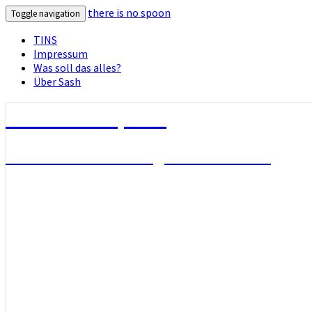
there is no spoon
Toggle navigation
TINS
Impressum
Was soll das alles?
Über Sash
there is no spoon
Die Seite ohne Bezug zu ihrem Titel