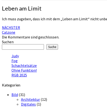
Leben
Leben am Limit
am
Limit
Ich muss zugeben, dass ich mit dem „Leben am Limit“ nicht unbe
Beitragsnavigation
NÄCHSTER
Calzone
Die Kommentare sind geschlossen.
Suchen
Suche
Judy
Fog
Schachtelsätze
Ohne Funktion!
RGB 2025
Kategorien
Bild
(31)
Architektur
(12)
Digitales
(1)