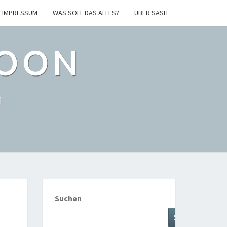
IMPRESSUM
WAS SOLL DAS ALLES?
ÜBER SASH
POON
l
Suchen
Suche