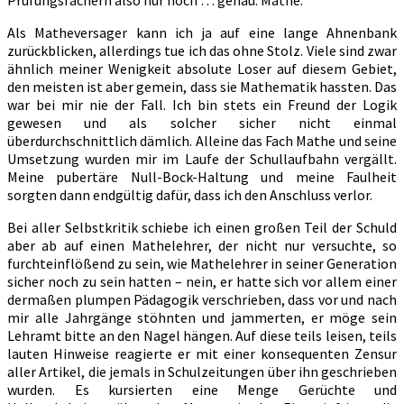
Als Matheversager kann ich ja auf eine lange Ahnenbank
zurückblicken, allerdings tue ich das ohne Stolz. Viele sind zwar
ähnlich meiner Wenigkeit absolute Loser auf diesem Gebiet,
den meisten ist aber gemein, dass sie Mathematik hassten. Das
war bei mir nie der Fall. Ich bin stets ein Freund der Logik
gewesen und als solcher sicher nicht einmal
überdurchschnittlich dämlich. Alleine das Fach Mathe und seine
Umsetzung wurden mir im Laufe der Schullaufbahn vergällt.
Meine pubertäre Null-Bock-Haltung und meine Faulheit
sorgten dann endgültig dafür, dass ich den Anschluss verlor.
Bei aller Selbstkritik schiebe ich einen großen Teil der Schuld
aber ab auf einen Mathelehrer, der nicht nur versuchte, so
furchteinflößend zu sein, wie Mathelehrer in seiner Generation
sicher noch zu sein hatten – nein, er hatte sich vor allem einer
dermaßen plumpen Pädagogik verschrieben, dass vor und nach
mir alle Jahrgänge stöhnten und jammerten, er möge sein
Lehramt bitte an den Nagel hängen. Auf diese teils leisen, teils
lauten Hinweise reagierte er mit einer konsequenten Zensur
aller Artikel, die jemals in Schulzeitungen über ihn geschrieben
wurden. Es kursierten eine Menge Gerüchte und