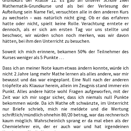
Mathematik-Grundkurse und als bei der Verlesung der
Aufteilung sein Name fiel, versuchten alle in den anderen Kurs
zu wechseln – was natürlich nicht ging. Ob er das erfahren
hatte oder nicht, spielt keine Rolle. Verachtung erntete er
dennoch, als er sich am ersten Tag vor uns stellte und
beschwor, wir würden schon noch merken, was wir davon
hätten, bei ihm den Unterricht zu besuchen.
Soweit ich mich erinnere, bekamen 50% der Teilnehmer des
Kurses weniger als 5 Punkte …
Dass ich an meiner Note kaum etwas ändern konnte, würde ich
nicht 2 Jahre lang mehr Mathe lernen als alles andere, war mir
bewusst und das war eingeplant. Eine Null nach der anderen
tröpfelte als Klausur herein, allein im Zeugnis stand immer ein
Punkt. Alles andere hätte wohl Fragen aufgeworfen, mit der
Zeit war ich mir sogar sicher, dass ich niemals null Punkte
bekommen würde. Da ich Mathe oft schwänzte, im Unterricht
nur Briefe schrieb, mich nie meldete und die Wertung
schriftlich/mündlich ohnehin 80/20 betrug, war das rechnerisch
kaum möglich. Wahrscheinlich sprang er da mal eben als der
Chemielehrer ein, der er auch war und hat irgendeinen