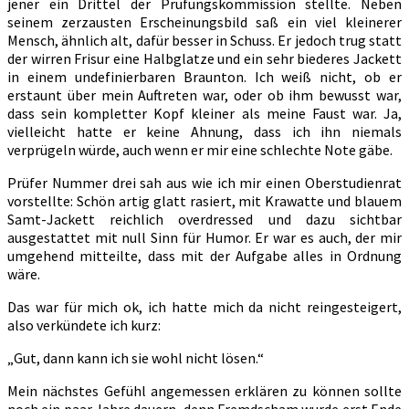
jener ein Drittel der Prüfungskommission stellte. Neben
seinem zerzausten Erscheinungsbild saß ein viel kleinerer
Mensch, ähnlich alt, dafür besser in Schuss. Er jedoch trug statt
der wirren Frisur eine Halbglatze und ein sehr biederes Jackett
in einem undefinierbaren Braunton. Ich weiß nicht, ob er
erstaunt über mein Auftreten war, oder ob ihm bewusst war,
dass sein kompletter Kopf kleiner als meine Faust war. Ja,
vielleicht hatte er keine Ahnung, dass ich ihn niemals
verprügeln würde, auch wenn er mir eine schlechte Note gäbe.
Prüfer Nummer drei sah aus wie ich mir einen Oberstudienrat
vorstellte: Schön artig glatt rasiert, mit Krawatte und blauem
Samt-Jackett reichlich overdressed und dazu sichtbar
ausgestattet mit null Sinn für Humor. Er war es auch, der mir
umgehend mitteilte, dass mit der Aufgabe alles in Ordnung
wäre.
Das war für mich ok, ich hatte mich da nicht reingesteigert,
also verkündete ich kurz:
„Gut, dann kann ich sie wohl nicht lösen.“
Mein nächstes Gefühl angemessen erklären zu können sollte
noch ein paar Jahre dauern, denn Fremdscham wurde erst Ende