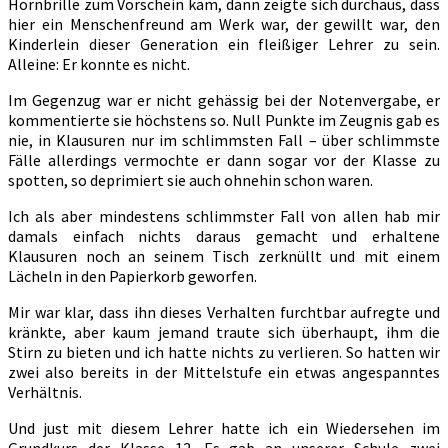
Hornbrille zum Vorschein kam, dann zeigte sich durchaus, dass
hier ein Menschenfreund am Werk war, der gewillt war, den
Kinderlein dieser Generation ein fleißiger Lehrer zu sein.
Alleine: Er konnte es nicht.
Im Gegenzug war er nicht gehässig bei der Notenvergabe, er
kommentierte sie höchstens so. Null Punkte im Zeugnis gab es
nie, in Klausuren nur im schlimmsten Fall – über schlimmste
Fälle allerdings vermochte er dann sogar vor der Klasse zu
spotten, so deprimiert sie auch ohnehin schon waren.
Ich als aber mindestens schlimmster Fall von allen hab mir
damals einfach nichts daraus gemacht und erhaltene
Klausuren noch an seinem Tisch zerknüllt und mit einem
Lächeln in den Papierkorb geworfen.
Mir war klar, dass ihn dieses Verhalten furchtbar aufregte und
kränkte, aber kaum jemand traute sich überhaupt, ihm die
Stirn zu bieten und ich hatte nichts zu verlieren. So hatten wir
zwei also bereits in der Mittelstufe ein etwas angespanntes
Verhältnis.
Und just mit diesem Lehrer hatte ich ein Wiedersehen im
Grundkurs der Klasse 12. Es gab an unserer Schule zwei