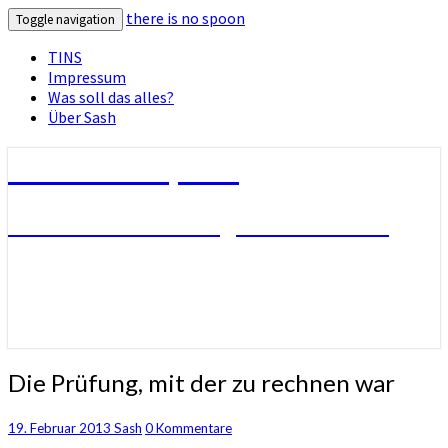
there is no spoon
Toggle navigation
TINS
Impressum
Was soll das alles?
Über Sash
there is no spoon
Die Seite ohne Bezug zu ihrem Titel
Die
Die Prüfung, mit der zu rechnen war
Prüfung,
mit
Kommentare
19. Februar 2013
Sash
0 Kommentare
der