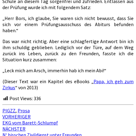
Schule an diesem Tag sorgenfrei und zufrieden. Entlassen aus
der Prüfung wurde ich mit folgendem Satz:
„Herr Bors, ich glaube, Sie waren sich nicht bewusst, dass Sie
sich vor einem Prüfungsausschuss des Abiturs befunden
haben.“
Das war nicht richtig. Aber eine schlagfertige Antwort bin ich
ihm schuldig geblieben. Lediglich vor der Türe, auf dem Weg
zurück ins Leben, zurück zu den Freunden, fasste ich die
Situation kurz zusammen:
„Leck mich am Arsch, immerhin hab ich mein Abi!“
(Dieser Text war ein Kapitel des eBooks „
Papa, ich geh zum
Zirkus
“ von 2013)
Post Views:
336
PIGZZ
,
Prosa
Beitragsnavigation
VORHERIGER
EKG vom Barett-Schlumpf
NÄCHSTER
N‘ bisschen Zivildienst unter Freunden