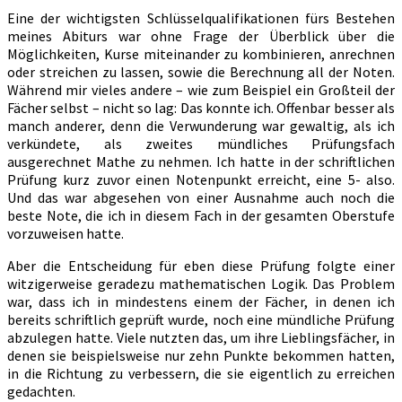
zu
Eine der wichtigsten Schlüsselqualifikationen fürs Bestehen
rechnen
meines Abiturs war ohne Frage der Überblick über die
war
Möglichkeiten, Kurse miteinander zu kombinieren, anrechnen
oder streichen zu lassen, sowie die Berechnung all der Noten.
Während mir vieles andere – wie zum Beispiel ein Großteil der
Fächer selbst – nicht so lag: Das konnte ich. Offenbar besser als
manch anderer, denn die Verwunderung war gewaltig, als ich
verkündete, als zweites mündliches Prüfungsfach
ausgerechnet Mathe zu nehmen. Ich hatte in der schriftlichen
Prüfung kurz zuvor einen Notenpunkt erreicht, eine 5- also.
Und das war abgesehen von einer Ausnahme auch noch die
beste Note, die ich in diesem Fach in der gesamten Oberstufe
vorzuweisen hatte.
Aber die Entscheidung für eben diese Prüfung folgte einer
witzigerweise geradezu mathematischen Logik. Das Problem
war, dass ich in mindestens einem der Fächer, in denen ich
bereits schriftlich geprüft wurde, noch eine mündliche Prüfung
abzulegen hatte. Viele nutzten das, um ihre Lieblingsfächer, in
denen sie beispielsweise nur zehn Punkte bekommen hatten,
in die Richtung zu verbessern, die sie eigentlich zu erreichen
gedachten.