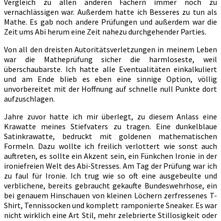
Vergleich zu allen anderen Fächern immer noch zu
vernachlässigen war. Außerdem hatte ich Besseres zu tun als
Mathe. Es gab noch andere Prüfungen und außerdem war die
Zeit ums Abi herum eine Zeit nahezu durchgehender Parties.
Von all den dreisten Autoritätsverletzungen in meinem Leben
war die Matheprüfung sicher die harmloseste, weil
überschaubarste. Ich hatte alle Eventualitäten einkalkuliert
und am Ende blieb es eben eine sinnige Option, völlig
unvorbereitet mit der Hoffnung auf schnelle null Punkte dort
aufzuschlagen.
Jahre zuvor hatte ich mir überlegt, zu diesem Anlass eine
Krawatte meines Stiefvaters zu tragen. Eine dunkelblaue
Satinkrawatte, bedruckt mit goldenen mathematischen
Formeln. Dazu wollte ich freilich verlottert wie sonst auch
auftreten, es sollte ein Akzent sein, ein Fünkchen Ironie in der
ironiefreien Welt des Abi-Stresses. Am Tag der Prüfung war ich
zu faul für Ironie. Ich trug wie so oft eine ausgebeulte und
verblichene, bereits gebraucht gekaufte Bundeswehrhose, ein
bei genauem Hinschauen von kleinen Löchern zerfressenes T-
Shirt, Tennissocken und komplett ramponierte Sneaker. Es war
nicht wirklich eine Art Stil, mehr zelebrierte Stillosigkeit oder