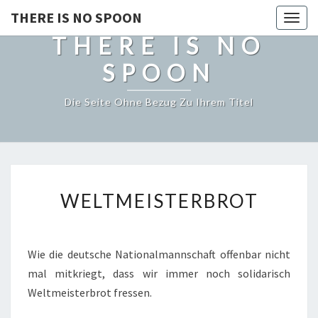
THERE IS NO SPOON
Togg
THERE IS NO
navig
SPOON
Die Seite Ohne Bezug Zu Ihrem Titel
WELTMEISTERBROT
WELTMEISTERBROT
Wie die deutsche Nationalmannschaft offenbar nicht
mal mitkriegt, dass wir immer noch solidarisch
Weltmeisterbrot fressen.