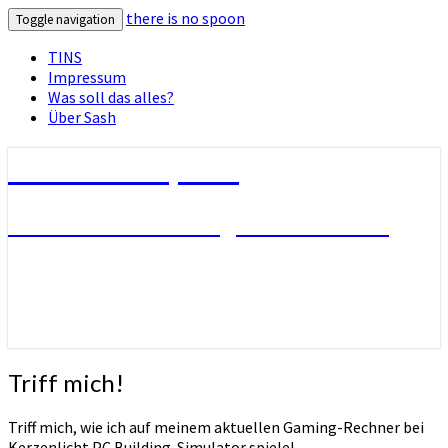
there is no spoon
Toggle navigation
TINS
Impressum
Was soll das alles?
Über Sash
there is no spoon
Die Seite ohne Bezug zu ihrem Titel
Triff
Triff mich!
mich!
Triff mich, wie ich auf meinem aktuellen Gaming-Rechner bei
Kerzenlicht PC Building-Simulator spiele!