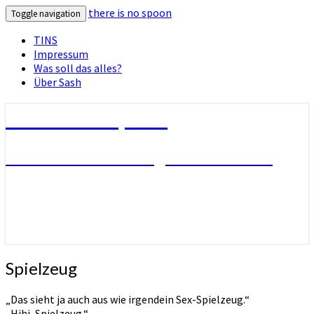
there is no spoon
Toggle navigation
TINS
Impressum
Was soll das alles?
Über Sash
there is no spoon
Die Seite ohne Bezug zu ihrem Titel
Spielzeug
Spielzeug
„Das sieht ja auch aus wie irgendein Sex-Spielzeug.“
„Hihi, Spielzeug.“