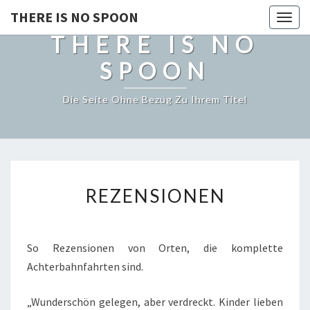
THERE IS NO SPOON
Togg
THERE IS NO
navig
SPOON
Die Seite Ohne Bezug Zu Ihrem Titel
REZENSIONEN
REZENSIONEN
So Rezensionen von Orten, die komplette
Achterbahnfahrten sind.
„Wunderschön gelegen, aber verdreckt. Kinder lieben