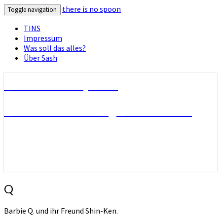
there is no spoon
Toggle navigation
TINS
Impressum
Was soll das alles?
Über Sash
there is no spoon
Die Seite ohne Bezug zu ihrem Titel
Q
Q
Barbie Q. und ihr Freund Shin-Ken.