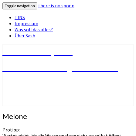
there is no spoon
Toggle navigation
TINS
Impressum
Was soll das alles?
Über Sash
there is no spoon
Die Seite ohne Bezug zu ihrem Titel
Melone
Melone
Protipp:
Wartet nicht, bis die Wassermelone sich von selbst öffnet.