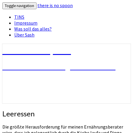
there is no spoon
Toggle navigation
TINS
Impressum
Was soll das alles?
Über Sash
there is no spoon
Die Seite ohne Bezug zu ihrem Titel
Leeressen
Leeressen
Die größte Herausforderung für meinen Ernährungsberater
wäre, dass ich gelegentlich durch die Küche laufe und Dinge