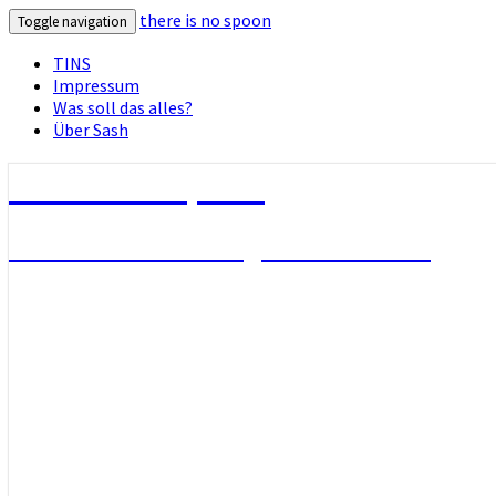
there is no spoon
Toggle navigation
TINS
Impressum
Was soll das alles?
Über Sash
there is no spoon
Die Seite ohne Bezug zu ihrem Titel