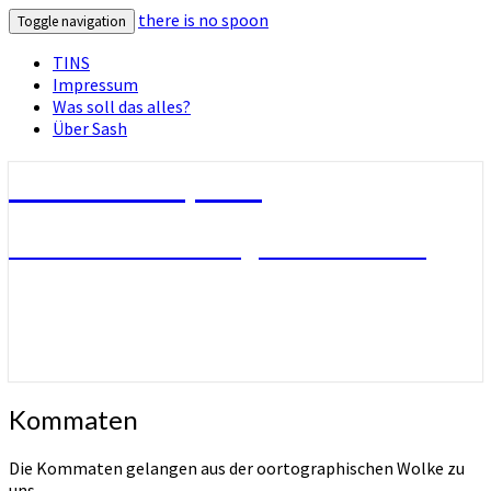
there is no spoon
Toggle navigation
TINS
Impressum
Was soll das alles?
Über Sash
there is no spoon
Die Seite ohne Bezug zu ihrem Titel
Kommaten
Kommaten
Die Kommaten gelangen aus der oortographischen Wolke zu
uns.