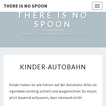
THERE IS NO SPOON
Togg
THERE IS NO
navig
SPOON
Die Seite Ohne Bezug Zu Ihrem Titel
KINDER-
KINDER-AUTOBAHN
AUTOBAHN
Kinder haben ist wie fahren auf der Autobahn: Alles ist
irgendwie unnötig schnell und ausgerechnet Du musst
jetzt dauernd aufpassen, dass niemand stirbt.