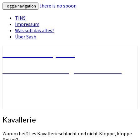
there is no spoon
Toggle navigation
TINS
Impressum
Was soll das alles?
Über Sash
there is no spoon
Die Seite ohne Bezug zu ihrem Titel
Kavallerie
Kavallerie
Warum heißt es Kavallerieschlacht und nicht Kloppe, kloppe
Reiter?