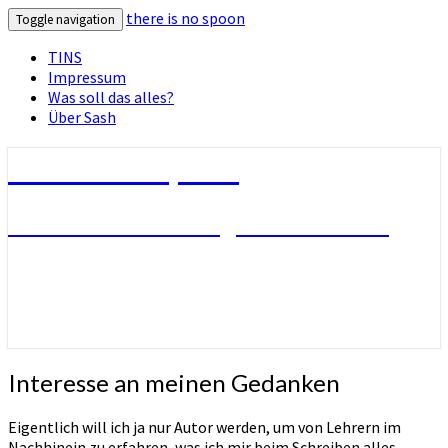
there is no spoon
Toggle navigation
TINS
Impressum
Was soll das alles?
Über Sash
there is no spoon
Die Seite ohne Bezug zu ihrem Titel
Interesse
Interesse an meinen Gedanken
an
meinen
Eigentlich will ich ja nur Autor werden, um von Lehrern im
Gedanken
Nachhinein zu erfahren, was ich mir beim Schreiben alles