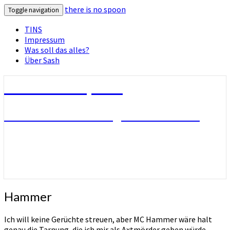
there is no spoon
Toggle navigation
TINS
Impressum
Was soll das alles?
Über Sash
there is no spoon
Die Seite ohne Bezug zu ihrem Titel
Hammer
Hammer
Ich will keine Gerüchte streuen, aber MC Hammer wäre halt
genau die Tarnung, die ich mir als Axtmörder geben würde.