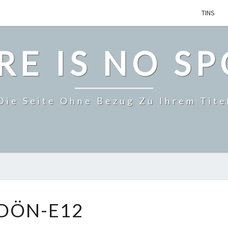
TINS
RE IS NO S
Die Seite Ohne Bezug Zu Ihrem Tite
DÖN-
DÖN-E12
E12