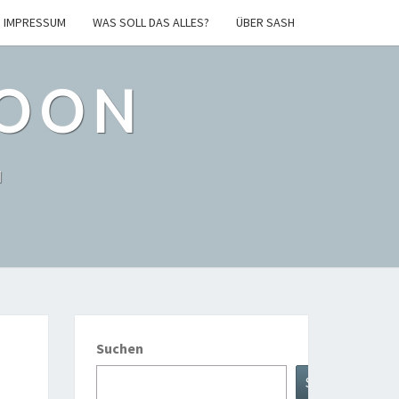
IMPRESSUM
WAS SOLL DAS ALLES?
ÜBER SASH
POON
l
Suchen
Suche