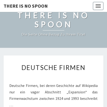
THERE IS NO SPOON
Togg
THERE IS NO
navig
SPOON
Die Seite Ohne Bezug Zu Ihrem Titel
DEUTSCHE
DEUTSCHE FIRMEN
FIRMEN
Deutsche Firmen, bei deren Geschichte auf Wikipedia
nur ein vager Abschnitt „Expansion“ das
Firmenwachstum zwischen 1924 und 1993 beschreibt
…