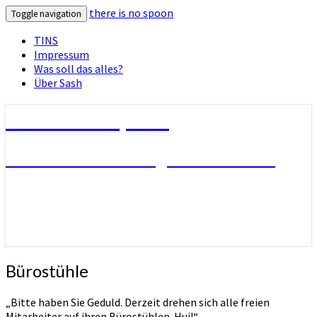
there is no spoon
Toggle navigation
TINS
Impressum
Was soll das alles?
Über Sash
there is no spoon
Die Seite ohne Bezug zu ihrem Titel
Bürostühle
Bürostühle
„Bitte haben Sie Geduld. Derzeit drehen sich alle freien
Mitarbeiter auf ihren Bürostühlen. Hui!“