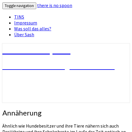
there is no spoon
Toggle navigation
TINS
Impressum
Was soll das alles?
Über Sash
there is no spoon
Die Seite ohne Bezug zu ihrem Titel
Annäherung
Annäherung
Ähnlich wie Hundebesitzer und ihre Tiere nähern sich auch
Dreijährige und ihre Schokobrote im Laufe der Zeit optisch an.