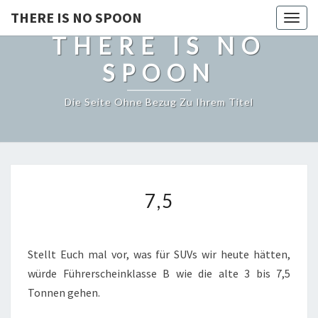
THERE IS NO SPOON
Togg
THERE IS NO
navig
SPOON
Die Seite Ohne Bezug Zu Ihrem Titel
7,5
7,5
Stellt Euch mal vor, was für SUVs wir heute hätten,
würde Führerscheinklasse B wie die alte 3 bis 7,5
Tonnen gehen.