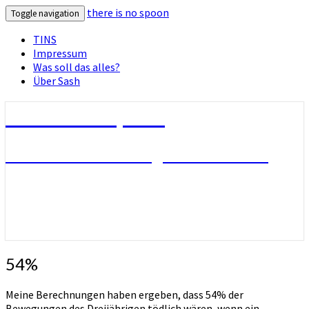
there is no spoon
Toggle navigation
TINS
Impressum
Was soll das alles?
Über Sash
there is no spoon
Die Seite ohne Bezug zu ihrem Titel
54%
54%
Meine Berechnungen haben ergeben, dass 54% der
Bewegungen des Dreijährigen tödlich wären, wenn ein